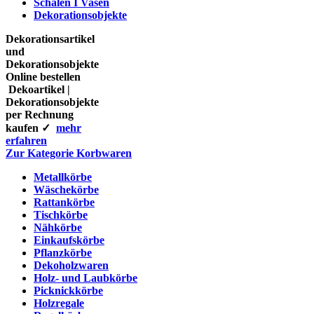
Schalen I Vasen
Dekorationsobjekte
Dekorationsartikel
und
Dekorationsobjekte
Online bestellen
Dekoartikel |
Dekorationsobjekte
per Rechnung
kaufen ✓
mehr
erfahren
Zur Kategorie Korbwaren
Metallkörbe
Wäschekörbe
Rattankörbe
Tischkörbe
Nähkörbe
Einkaufskörbe
Pflanzkörbe
Dekoholzwaren
Holz- und Laubkörbe
Picknickkörbe
Holzregale