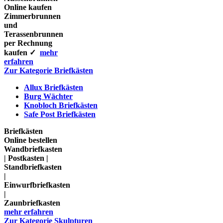
Online kaufen
Zimmerbrunnen
und
Terassenbrunnen
per Rechnung
kaufen ✓
mehr
erfahren
Zur Kategorie Briefkästen
Allux Briefkästen
Burg Wächter
Knobloch Briefkästen
Safe Post Briefkästen
Briefkästen
Online bestellen
Wandbriefkasten
| Postkasten |
Standbriefkasten
|
Einwurfbriefkasten
|
Zaunbriefkasten
mehr erfahren
Zur Kategorie Skulpturen