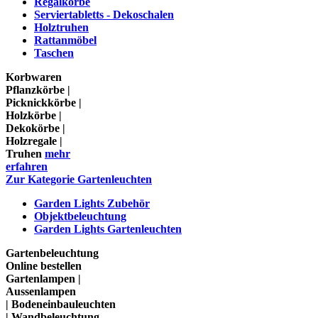
Regalkörbe
Serviertabletts - Dekoschalen
Holztruhen
Rattanmöbel
Taschen
Korbwaren
Pflanzkörbe |
Picknickkörbe |
Holzkörbe |
Dekokörbe |
Holzregale |
Truhen
mehr
erfahren
Zur Kategorie Gartenleuchten
Garden Lights Zubehör
Objektbeleuchtung
Garden Lights Gartenleuchten
Gartenbeleuchtung
Online bestellen
Gartenlampen |
Aussenlampen
| Bodeneinbauleuchten
| Wandbeleuchtung