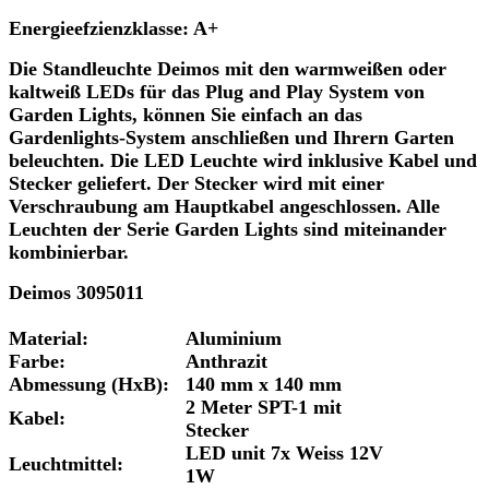
Energieefzienzklasse: A+
Die Standleuchte Deimos mit den warmweißen oder
kaltweiß LEDs für das Plug and Play System von
Garden Lights, können Sie einfach an das
Gardenlights-System anschließen und Ihrern Garten
beleuchten. Die LED Leuchte wird inklusive Kabel und
Stecker geliefert. Der Stecker wird mit einer
Verschraubung am Hauptkabel angeschlossen. Alle
Leuchten der Serie Garden Lights sind miteinander
kombinierbar.
Deimos 3095011
Material:
Aluminium
Farbe:
Anthrazit
Abmessung (HxB):
140 mm x 140 mm
2 Meter SPT-1 mit
Kabel:
Stecker
LED unit 7x Weiss 12V
Leuchtmittel:
1W