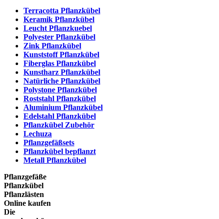
Terracotta Pflanzkübel
Keramik Pflanzkübel
Leucht Pflanzkuebel
Polyester Pflanzkübel
Zink Pflanzkübel
Kunststoff Pflanzkübel
Fiberglas Pflanzkübel
Kunstharz Pflanzkübel
Natürliche Pflanzkübel
Polystone Pflanzkübel
Roststahl Pflanzkübel
Aluminium Pflanzkübel
Edelstahl Pflanzkübel
Pflanzkübel Zubehör
Lechuza
Pflanzgefäßsets
Pflanzkübel bepflanzt
Metall Pflanzkübel
Pflanzgefäße
Pflanzkübel
Pflanzlästen
Online kaufen
Die