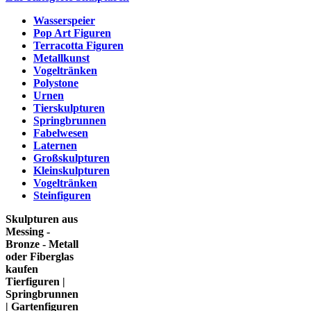
Wasserspeier
Pop Art Figuren
Terracotta Figuren
Metallkunst
Vogeltränken
Polystone
Urnen
Tierskulpturen
Springbrunnen
Fabelwesen
Laternen
Großskulpturen
Kleinskulpturen
Vogeltränken
Steinfiguren
Skulpturen aus
Messing -
Bronze - Metall
oder Fiberglas
kaufen
Tierfiguren |
Springbrunnen
| Gartenfiguren