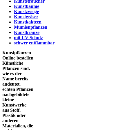
Kunststräucher
Kunstbäume
Kunstzweige
Kunstgräser
Kunstkakteen
Mumienpflanzen
Kunstkränze
mit UV Schutz
schwer entflammbar
Kunstpflanzen
Online bestellen
Künstliche
Pflanzen sind,
wie es der
Name bereits
andeutet,
echten Pflanzen
nachgebildete
kleine
Kunstwerke
aus Stoff,
Plastik oder
anderen
Materialien, die