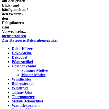
auf den ersten
Blick (und
häufig auch auf
den zweiten)
den
Echtpflanzen
zum
Verwechseln...
mehr erfahren
Zur Kategorie Dekorationsartikel
Deko-Hölzer
Deko-Steine
Dekoobst
Pflanzartikel
Geschenkband
Sommer Motive
Winter Motive
Windlichter
Bodenstecker
Windspiel
Tiffany Glas
Thermometer
Metall-Dekoartikel
Wanddekoration