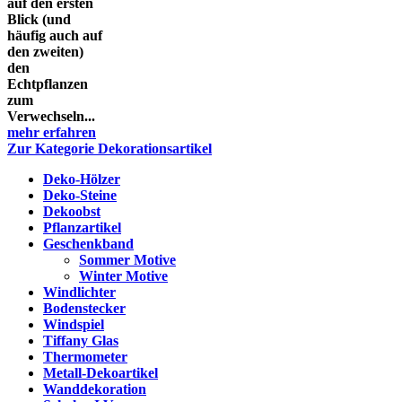
auf den ersten
Blick (und
häufig auch auf
den zweiten)
den
Echtpflanzen
zum
Verwechseln...
mehr erfahren
Zur Kategorie Dekorationsartikel
Deko-Hölzer
Deko-Steine
Dekoobst
Pflanzartikel
Geschenkband
Sommer Motive
Winter Motive
Windlichter
Bodenstecker
Windspiel
Tiffany Glas
Thermometer
Metall-Dekoartikel
Wanddekoration