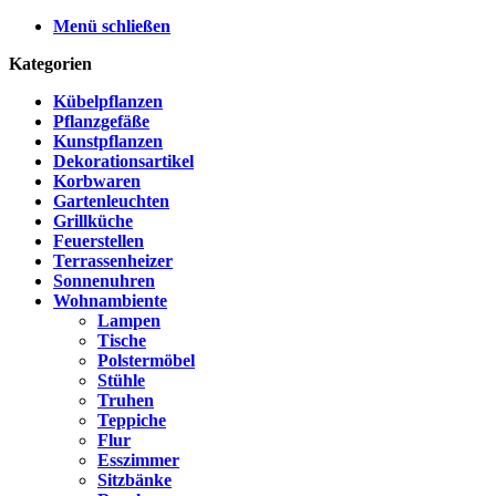
Menü schließen
Kategorien
Kübelpflanzen
Pflanzgefäße
Kunstpflanzen
Dekorationsartikel
Korbwaren
Gartenleuchten
Grillküche
Feuerstellen
Terrassenheizer
Sonnenuhren
Wohnambiente
Lampen
Tische
Polstermöbel
Stühle
Truhen
Teppiche
Flur
Esszimmer
Sitzbänke