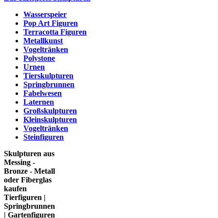
Wasserspeier
Pop Art Figuren
Terracotta Figuren
Metallkunst
Vogeltränken
Polystone
Urnen
Tierskulpturen
Springbrunnen
Fabelwesen
Laternen
Großskulpturen
Kleinskulpturen
Vogeltränken
Steinfiguren
Skulpturen aus
Messing -
Bronze - Metall
oder Fiberglas
kaufen
Tierfiguren |
Springbrunnen
| Gartenfiguren