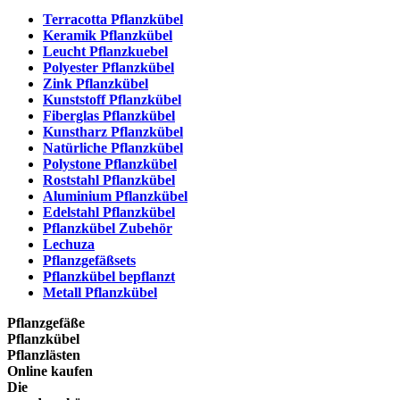
Terracotta Pflanzkübel
Keramik Pflanzkübel
Leucht Pflanzkuebel
Polyester Pflanzkübel
Zink Pflanzkübel
Kunststoff Pflanzkübel
Fiberglas Pflanzkübel
Kunstharz Pflanzkübel
Natürliche Pflanzkübel
Polystone Pflanzkübel
Roststahl Pflanzkübel
Aluminium Pflanzkübel
Edelstahl Pflanzkübel
Pflanzkübel Zubehör
Lechuza
Pflanzgefäßsets
Pflanzkübel bepflanzt
Metall Pflanzkübel
Pflanzgefäße
Pflanzkübel
Pflanzlästen
Online kaufen
Die