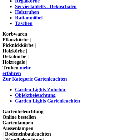
Regalkörbe
Serviertabletts - Dekoschalen
Holztruhen
Rattanmöbel
Taschen
Korbwaren
Pflanzkörbe |
Picknickkörbe |
Holzkörbe |
Dekokörbe |
Holzregale |
Truhen
mehr
erfahren
Zur Kategorie Gartenleuchten
Garden Lights Zubehör
Objektbeleuchtung
Garden Lights Gartenleuchten
Gartenbeleuchtung
Online bestellen
Gartenlampen |
Aussenlampen
| Bodeneinbauleuchten
| Wandbeleuchtung