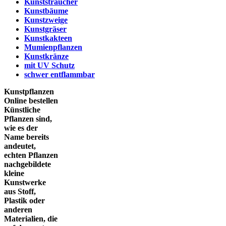
Kunststräucher
Kunstbäume
Kunstzweige
Kunstgräser
Kunstkakteen
Mumienpflanzen
Kunstkränze
mit UV Schutz
schwer entflammbar
Kunstpflanzen
Online bestellen
Künstliche
Pflanzen sind,
wie es der
Name bereits
andeutet,
echten Pflanzen
nachgebildete
kleine
Kunstwerke
aus Stoff,
Plastik oder
anderen
Materialien, die