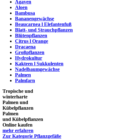
Agaven
Aloen
Bambusa
Bananengewächse
Beaucarnea l Elefantenfuß
Blatt- und Strauchpflanzen
Blütenpflanzen
Citrus l Orange
Dracaena
Großpflanzen
Hydrokultur
Kakteen l Sukkulenten
Nadelbaumgewächse
Palmen
Palmfarn
Tropische und
winterharte
Palmen und
Kübelpflanzen
Palmen
und Kübelpflanzen
Online kaufen
mehr erfahren
Zur Kategorie Pflanzgefäße