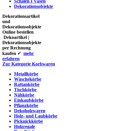
Schalen I Vasen
Dekorationsobjekte
Dekorationsartikel
und
Dekorationsobjekte
Online bestellen
Dekoartikel |
Dekorationsobjekte
per Rechnung
kaufen ✓
mehr
erfahren
Zur Kategorie Korbwaren
Metallkörbe
Wäschekörbe
Rattankörbe
Tischkörbe
Nähkörbe
Einkaufskörbe
Pflanzkörbe
Dekoholzwaren
Holz- und Laubkörbe
Picknickkörbe
Holzregale