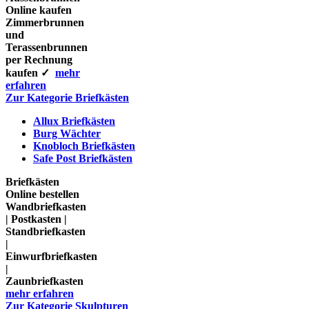
Online kaufen
Zimmerbrunnen
und
Terassenbrunnen
per Rechnung
kaufen ✓
mehr
erfahren
Zur Kategorie Briefkästen
Allux Briefkästen
Burg Wächter
Knobloch Briefkästen
Safe Post Briefkästen
Briefkästen
Online bestellen
Wandbriefkasten
| Postkasten |
Standbriefkasten
|
Einwurfbriefkasten
|
Zaunbriefkasten
mehr erfahren
Zur Kategorie Skulpturen