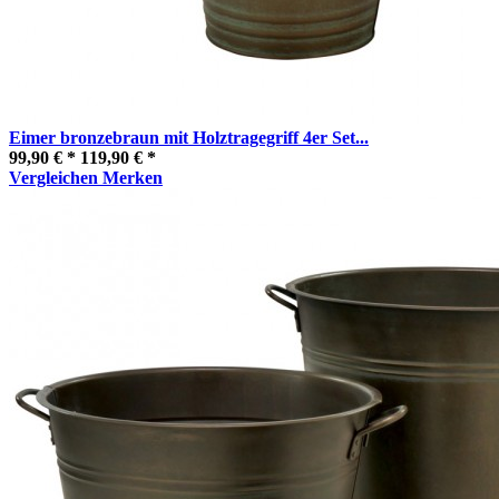
Eimer bronzebraun mit Holztragegriff 4er Set...
99,90 € *
119,90 € *
Vergleichen
Merken