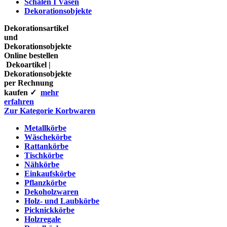
Schalen I Vasen
Dekorationsobjekte
Dekorationsartikel
und
Dekorationsobjekte
Online bestellen
Dekoartikel |
Dekorationsobjekte
per Rechnung
kaufen ✓
mehr
erfahren
Zur Kategorie Korbwaren
Metallkörbe
Wäschekörbe
Rattankörbe
Tischkörbe
Nähkörbe
Einkaufskörbe
Pflanzkörbe
Dekoholzwaren
Holz- und Laubkörbe
Picknickkörbe
Holzregale