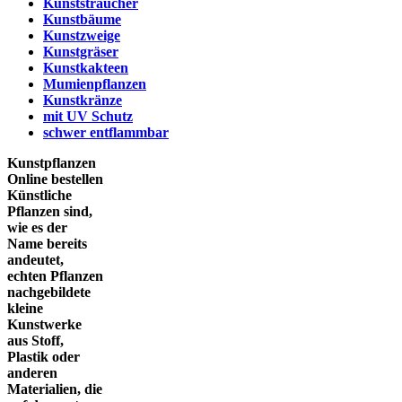
Kunststräucher
Kunstbäume
Kunstzweige
Kunstgräser
Kunstkakteen
Mumienpflanzen
Kunstkränze
mit UV Schutz
schwer entflammbar
Kunstpflanzen
Online bestellen
Künstliche
Pflanzen sind,
wie es der
Name bereits
andeutet,
echten Pflanzen
nachgebildete
kleine
Kunstwerke
aus Stoff,
Plastik oder
anderen
Materialien, die