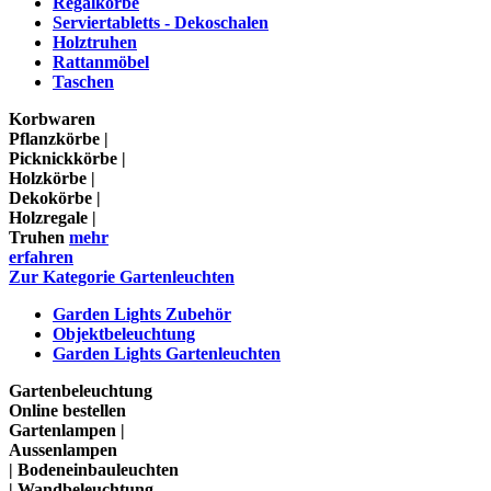
Regalkörbe
Serviertabletts - Dekoschalen
Holztruhen
Rattanmöbel
Taschen
Korbwaren
Pflanzkörbe |
Picknickkörbe |
Holzkörbe |
Dekokörbe |
Holzregale |
Truhen
mehr
erfahren
Zur Kategorie Gartenleuchten
Garden Lights Zubehör
Objektbeleuchtung
Garden Lights Gartenleuchten
Gartenbeleuchtung
Online bestellen
Gartenlampen |
Aussenlampen
| Bodeneinbauleuchten
| Wandbeleuchtung