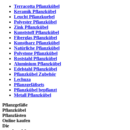
Terracotta Pflanzkübel
Keramik Pflanzkübel
Leucht Pflanzkuebel
Polyester Pflanzkübel
Zink Pflanzkübel
Kunststoff Pflanzkübel
Fiberglas Pflanzkübel
Kunstharz Pflanzkübel
Natürliche Pflanzkübel
Polystone Pflanzkübel
Roststahl Pflanzkübel
Aluminium Pflanzkübel
Edelstahl Pflanzkübel
Pflanzkübel Zubehör
Lechuza
Pflanzgefäßsets
Pflanzkübel bepflanzt
Metall Pflanzkübel
Pflanzgefäße
Pflanzkübel
Pflanzlästen
Online kaufen
Die