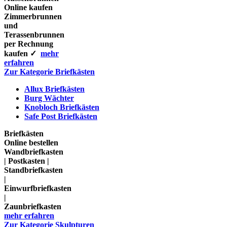
Online kaufen
Zimmerbrunnen
und
Terassenbrunnen
per Rechnung
kaufen ✓
mehr
erfahren
Zur Kategorie Briefkästen
Allux Briefkästen
Burg Wächter
Knobloch Briefkästen
Safe Post Briefkästen
Briefkästen
Online bestellen
Wandbriefkasten
| Postkasten |
Standbriefkasten
|
Einwurfbriefkasten
|
Zaunbriefkasten
mehr erfahren
Zur Kategorie Skulpturen