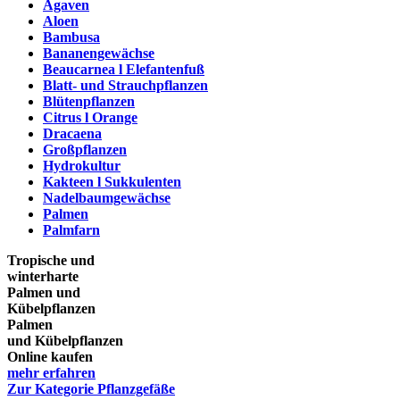
Agaven
Aloen
Bambusa
Bananengewächse
Beaucarnea l Elefantenfuß
Blatt- und Strauchpflanzen
Blütenpflanzen
Citrus l Orange
Dracaena
Großpflanzen
Hydrokultur
Kakteen l Sukkulenten
Nadelbaumgewächse
Palmen
Palmfarn
Tropische und
winterharte
Palmen und
Kübelpflanzen
Palmen
und Kübelpflanzen
Online kaufen
mehr erfahren
Zur Kategorie Pflanzgefäße