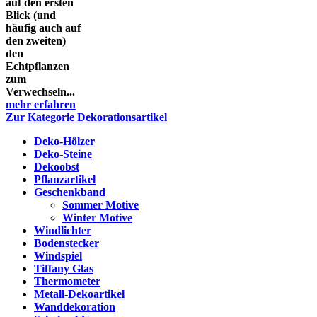
auf den ersten
Blick (und
häufig auch auf
den zweiten)
den
Echtpflanzen
zum
Verwechseln...
mehr erfahren
Zur Kategorie Dekorationsartikel
Deko-Hölzer
Deko-Steine
Dekoobst
Pflanzartikel
Geschenkband
Sommer Motive
Winter Motive
Windlichter
Bodenstecker
Windspiel
Tiffany Glas
Thermometer
Metall-Dekoartikel
Wanddekoration