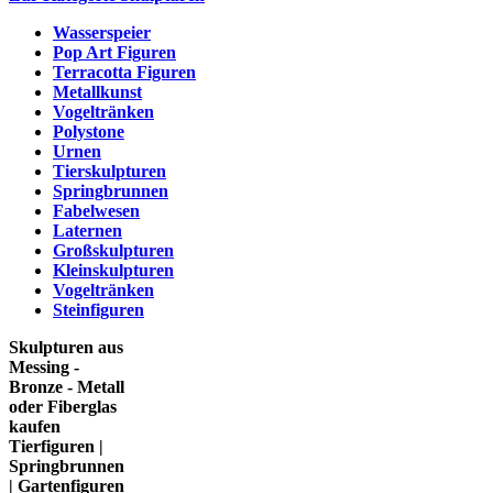
Wasserspeier
Pop Art Figuren
Terracotta Figuren
Metallkunst
Vogeltränken
Polystone
Urnen
Tierskulpturen
Springbrunnen
Fabelwesen
Laternen
Großskulpturen
Kleinskulpturen
Vogeltränken
Steinfiguren
Skulpturen aus
Messing -
Bronze - Metall
oder Fiberglas
kaufen
Tierfiguren |
Springbrunnen
| Gartenfiguren