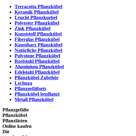
Terracotta Pflanzkübel
Keramik Pflanzkübel
Leucht Pflanzkuebel
Polyester Pflanzkübel
Zink Pflanzkübel
Kunststoff Pflanzkübel
Fiberglas Pflanzkübel
Kunstharz Pflanzkübel
Natürliche Pflanzkübel
Polystone Pflanzkübel
Roststahl Pflanzkübel
Aluminium Pflanzkübel
Edelstahl Pflanzkübel
Pflanzkübel Zubehör
Lechuza
Pflanzgefäßsets
Pflanzkübel bepflanzt
Metall Pflanzkübel
Pflanzgefäße
Pflanzkübel
Pflanzlästen
Online kaufen
Die