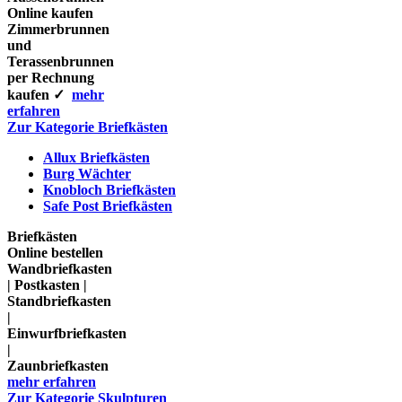
Online kaufen
Zimmerbrunnen
und
Terassenbrunnen
per Rechnung
kaufen ✓
mehr
erfahren
Zur Kategorie Briefkästen
Allux Briefkästen
Burg Wächter
Knobloch Briefkästen
Safe Post Briefkästen
Briefkästen
Online bestellen
Wandbriefkasten
| Postkasten |
Standbriefkasten
|
Einwurfbriefkasten
|
Zaunbriefkasten
mehr erfahren
Zur Kategorie Skulpturen