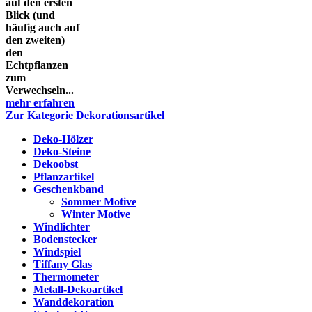
auf den ersten
Blick (und
häufig auch auf
den zweiten)
den
Echtpflanzen
zum
Verwechseln...
mehr erfahren
Zur Kategorie Dekorationsartikel
Deko-Hölzer
Deko-Steine
Dekoobst
Pflanzartikel
Geschenkband
Sommer Motive
Winter Motive
Windlichter
Bodenstecker
Windspiel
Tiffany Glas
Thermometer
Metall-Dekoartikel
Wanddekoration