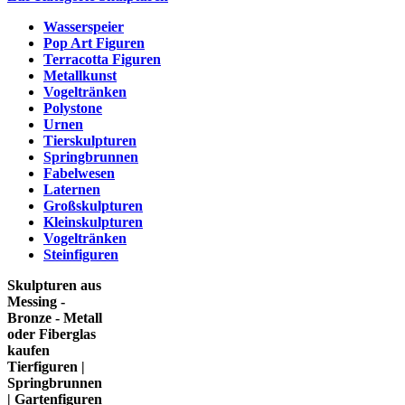
Wasserspeier
Pop Art Figuren
Terracotta Figuren
Metallkunst
Vogeltränken
Polystone
Urnen
Tierskulpturen
Springbrunnen
Fabelwesen
Laternen
Großskulpturen
Kleinskulpturen
Vogeltränken
Steinfiguren
Skulpturen aus
Messing -
Bronze - Metall
oder Fiberglas
kaufen
Tierfiguren |
Springbrunnen
| Gartenfiguren