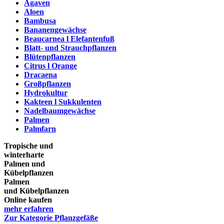
Agaven
Aloen
Bambusa
Bananengewächse
Beaucarnea l Elefantenfuß
Blatt- und Strauchpflanzen
Blütenpflanzen
Citrus l Orange
Dracaena
Großpflanzen
Hydrokultur
Kakteen l Sukkulenten
Nadelbaumgewächse
Palmen
Palmfarn
Tropische und
winterharte
Palmen und
Kübelpflanzen
Palmen
und Kübelpflanzen
Online kaufen
mehr erfahren
Zur Kategorie Pflanzgefäße