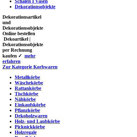
Schalen I Vasen
Dekorationsobjekte
Dekorationsartikel
und
Dekorationsobjekte
Online bestellen
Dekoartikel |
Dekorationsobjekte
per Rechnung
kaufen ✓
mehr
erfahren
Zur Kategorie Korbwaren
Metallkörbe
Wäschekörbe
Rattankörbe
Tischkörbe
Nähkörbe
Einkaufskörbe
Pflanzkörbe
Dekoholzwaren
Holz- und Laubkörbe
Picknickkörbe
Holzregale