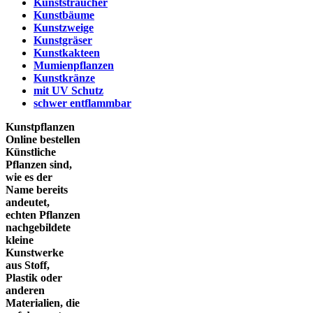
Kunststräucher
Kunstbäume
Kunstzweige
Kunstgräser
Kunstkakteen
Mumienpflanzen
Kunstkränze
mit UV Schutz
schwer entflammbar
Kunstpflanzen
Online bestellen
Künstliche
Pflanzen sind,
wie es der
Name bereits
andeutet,
echten Pflanzen
nachgebildete
kleine
Kunstwerke
aus Stoff,
Plastik oder
anderen
Materialien, die