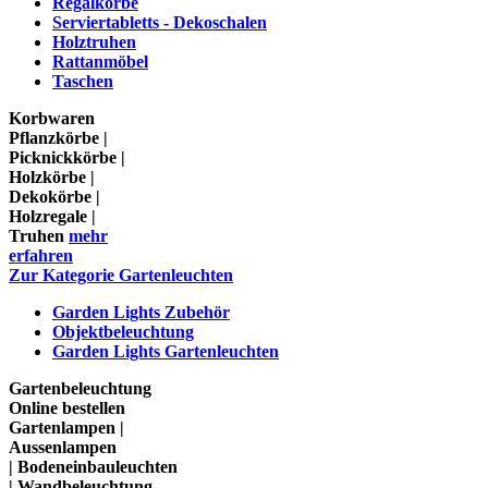
Regalkörbe
Serviertabletts - Dekoschalen
Holztruhen
Rattanmöbel
Taschen
Korbwaren
Pflanzkörbe |
Picknickkörbe |
Holzkörbe |
Dekokörbe |
Holzregale |
Truhen
mehr
erfahren
Zur Kategorie Gartenleuchten
Garden Lights Zubehör
Objektbeleuchtung
Garden Lights Gartenleuchten
Gartenbeleuchtung
Online bestellen
Gartenlampen |
Aussenlampen
| Bodeneinbauleuchten
| Wandbeleuchtung