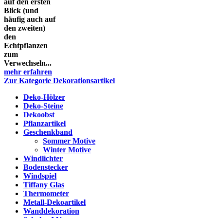
auf den ersten
Blick (und
häufig auch auf
den zweiten)
den
Echtpflanzen
zum
Verwechseln...
mehr erfahren
Zur Kategorie Dekorationsartikel
Deko-Hölzer
Deko-Steine
Dekoobst
Pflanzartikel
Geschenkband
Sommer Motive
Winter Motive
Windlichter
Bodenstecker
Windspiel
Tiffany Glas
Thermometer
Metall-Dekoartikel
Wanddekoration