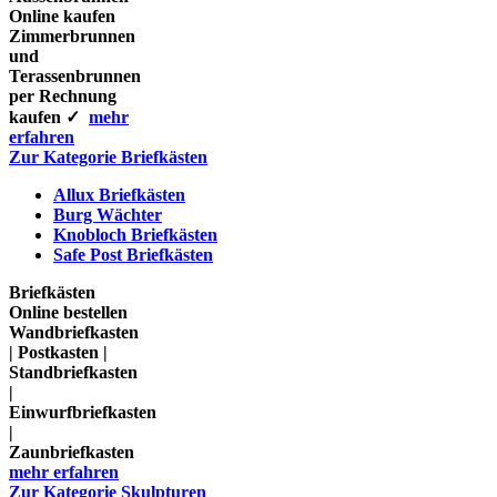
Online kaufen
Zimmerbrunnen
und
Terassenbrunnen
per Rechnung
kaufen ✓
mehr
erfahren
Zur Kategorie Briefkästen
Allux Briefkästen
Burg Wächter
Knobloch Briefkästen
Safe Post Briefkästen
Briefkästen
Online bestellen
Wandbriefkasten
| Postkasten |
Standbriefkasten
|
Einwurfbriefkasten
|
Zaunbriefkasten
mehr erfahren
Zur Kategorie Skulpturen