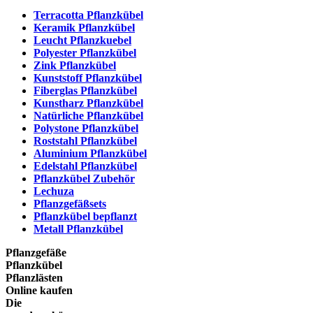
Terracotta Pflanzkübel
Keramik Pflanzkübel
Leucht Pflanzkuebel
Polyester Pflanzkübel
Zink Pflanzkübel
Kunststoff Pflanzkübel
Fiberglas Pflanzkübel
Kunstharz Pflanzkübel
Natürliche Pflanzkübel
Polystone Pflanzkübel
Roststahl Pflanzkübel
Aluminium Pflanzkübel
Edelstahl Pflanzkübel
Pflanzkübel Zubehör
Lechuza
Pflanzgefäßsets
Pflanzkübel bepflanzt
Metall Pflanzkübel
Pflanzgefäße
Pflanzkübel
Pflanzlästen
Online kaufen
Die