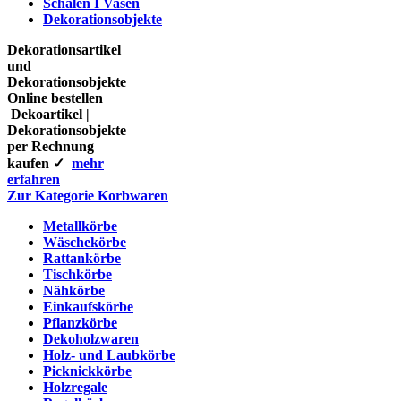
Schalen I Vasen
Dekorationsobjekte
Dekorationsartikel
und
Dekorationsobjekte
Online bestellen
Dekoartikel |
Dekorationsobjekte
per Rechnung
kaufen ✓
mehr
erfahren
Zur Kategorie Korbwaren
Metallkörbe
Wäschekörbe
Rattankörbe
Tischkörbe
Nähkörbe
Einkaufskörbe
Pflanzkörbe
Dekoholzwaren
Holz- und Laubkörbe
Picknickkörbe
Holzregale