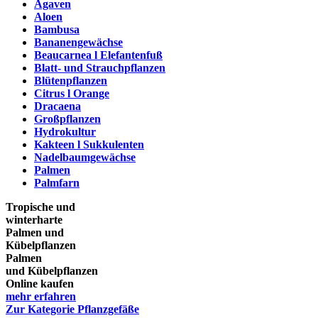
Agaven
Aloen
Bambusa
Bananengewächse
Beaucarnea l Elefantenfuß
Blatt- und Strauchpflanzen
Blütenpflanzen
Citrus l Orange
Dracaena
Großpflanzen
Hydrokultur
Kakteen l Sukkulenten
Nadelbaumgewächse
Palmen
Palmfarn
Tropische und
winterharte
Palmen und
Kübelpflanzen
Palmen
und Kübelpflanzen
Online kaufen
mehr erfahren
Zur Kategorie Pflanzgefäße