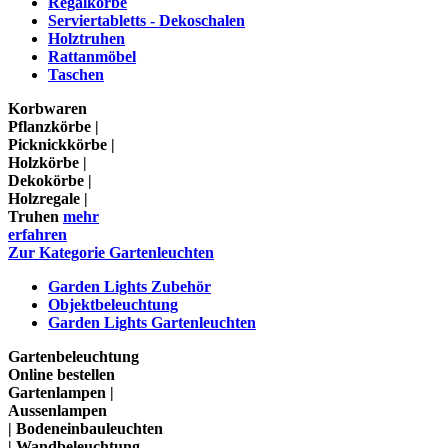
Regalkörbe
Serviertabletts - Dekoschalen
Holztruhen
Rattanmöbel
Taschen
Korbwaren
Pflanzkörbe |
Picknickkörbe |
Holzkörbe |
Dekokörbe |
Holzregale |
Truhen
mehr
erfahren
Zur Kategorie Gartenleuchten
Garden Lights Zubehör
Objektbeleuchtung
Garden Lights Gartenleuchten
Gartenbeleuchtung
Online bestellen
Gartenlampen |
Aussenlampen
| Bodeneinbauleuchten
| Wandbeleuchtung