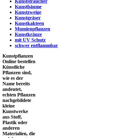
Kunststräucher
Kunstbäume
Kunstzweige
Kunstgräser
Kunstkakteen
Mumienpflanzen
Kunstkränze
mit UV Schutz
schwer entflammbar
Kunstpflanzen
Online bestellen
Künstliche
Pflanzen sind,
wie es der
Name bereits
andeutet,
echten Pflanzen
nachgebildete
kleine
Kunstwerke
aus Stoff,
Plastik oder
anderen
Materialien, die