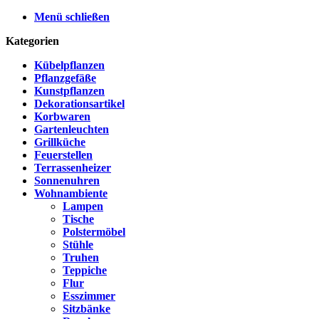
Menü schließen
Kategorien
Kübelpflanzen
Pflanzgefäße
Kunstpflanzen
Dekorationsartikel
Korbwaren
Gartenleuchten
Grillküche
Feuerstellen
Terrassenheizer
Sonnenuhren
Wohnambiente
Lampen
Tische
Polstermöbel
Stühle
Truhen
Teppiche
Flur
Esszimmer
Sitzbänke