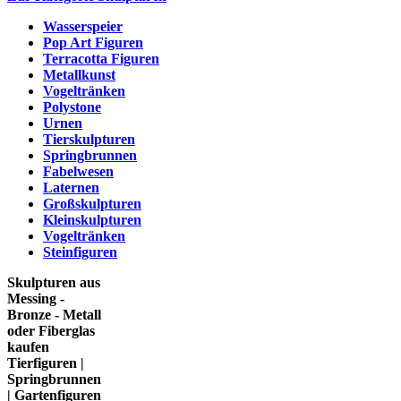
Wasserspeier
Pop Art Figuren
Terracotta Figuren
Metallkunst
Vogeltränken
Polystone
Urnen
Tierskulpturen
Springbrunnen
Fabelwesen
Laternen
Großskulpturen
Kleinskulpturen
Vogeltränken
Steinfiguren
Skulpturen aus
Messing -
Bronze - Metall
oder Fiberglas
kaufen
Tierfiguren |
Springbrunnen
| Gartenfiguren