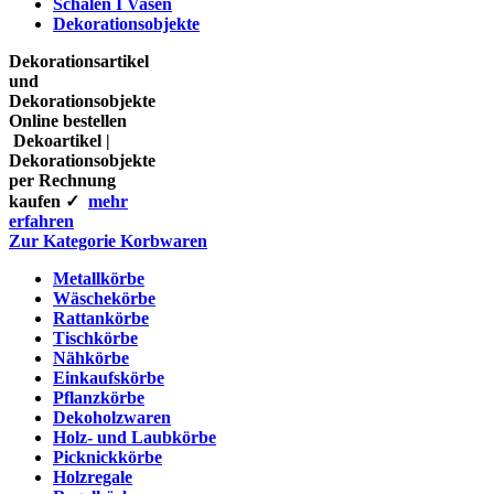
Schalen I Vasen
Dekorationsobjekte
Dekorationsartikel
und
Dekorationsobjekte
Online bestellen
Dekoartikel |
Dekorationsobjekte
per Rechnung
kaufen ✓
mehr
erfahren
Zur Kategorie Korbwaren
Metallkörbe
Wäschekörbe
Rattankörbe
Tischkörbe
Nähkörbe
Einkaufskörbe
Pflanzkörbe
Dekoholzwaren
Holz- und Laubkörbe
Picknickkörbe
Holzregale