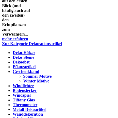
auf den ersten
Blick (und
häufig auch auf
den zweiten)
den
Echtpflanzen
zum
Verwechseln...
mehr erfahren
Zur Kategorie Dekorationsartikel
Deko-Hölzer
Deko-Steine
Dekoobst
Pflanzartikel
Geschenkband
Sommer Motive
Winter Motive
Windlichter
Bodenstecker
Windspiel
Tiffany Glas
Thermometer
Metall-Dekoartikel
Wanddekoration