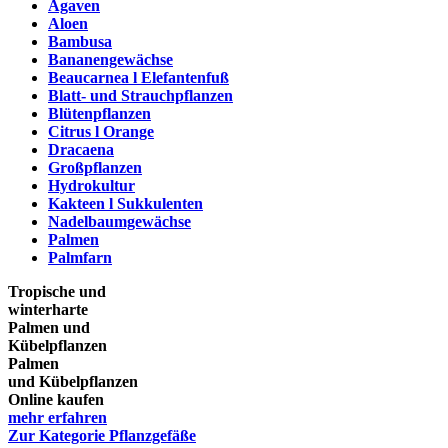
Agaven
Aloen
Bambusa
Bananengewächse
Beaucarnea l Elefantenfuß
Blatt- und Strauchpflanzen
Blütenpflanzen
Citrus l Orange
Dracaena
Großpflanzen
Hydrokultur
Kakteen l Sukkulenten
Nadelbaumgewächse
Palmen
Palmfarn
Tropische und
winterharte
Palmen und
Kübelpflanzen
Palmen
und Kübelpflanzen
Online kaufen
mehr erfahren
Zur Kategorie Pflanzgefäße