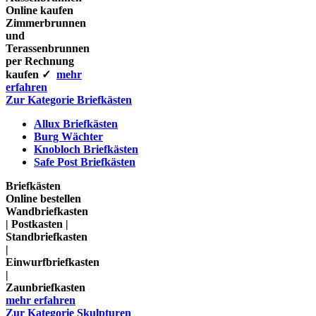
Online kaufen
Zimmerbrunnen
und
Terassenbrunnen
per Rechnung
kaufen ✓
mehr
erfahren
Zur Kategorie Briefkästen
Allux Briefkästen
Burg Wächter
Knobloch Briefkästen
Safe Post Briefkästen
Briefkästen
Online bestellen
Wandbriefkasten
| Postkasten |
Standbriefkasten
|
Einwurfbriefkasten
|
Zaunbriefkasten
mehr erfahren
Zur Kategorie Skulpturen