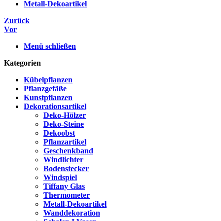
Metall-Dekoartikel
Zurück
Vor
Menü schließen
Kategorien
Kübelpflanzen
Pflanzgefäße
Kunstpflanzen
Dekorationsartikel
Deko-Hölzer
Deko-Steine
Dekoobst
Pflanzartikel
Geschenkband
Windlichter
Bodenstecker
Windspiel
Tiffany Glas
Thermometer
Metall-Dekoartikel
Wanddekoration