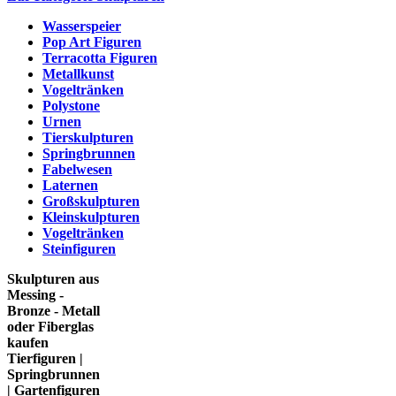
Wasserspeier
Pop Art Figuren
Terracotta Figuren
Metallkunst
Vogeltränken
Polystone
Urnen
Tierskulpturen
Springbrunnen
Fabelwesen
Laternen
Großskulpturen
Kleinskulpturen
Vogeltränken
Steinfiguren
Skulpturen aus
Messing -
Bronze - Metall
oder Fiberglas
kaufen
Tierfiguren |
Springbrunnen
| Gartenfiguren