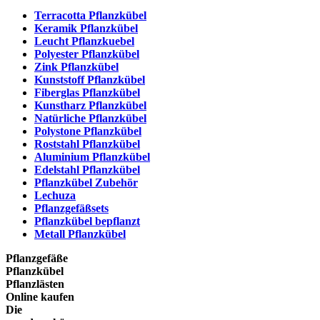
Terracotta Pflanzkübel
Keramik Pflanzkübel
Leucht Pflanzkuebel
Polyester Pflanzkübel
Zink Pflanzkübel
Kunststoff Pflanzkübel
Fiberglas Pflanzkübel
Kunstharz Pflanzkübel
Natürliche Pflanzkübel
Polystone Pflanzkübel
Roststahl Pflanzkübel
Aluminium Pflanzkübel
Edelstahl Pflanzkübel
Pflanzkübel Zubehör
Lechuza
Pflanzgefäßsets
Pflanzkübel bepflanzt
Metall Pflanzkübel
Pflanzgefäße
Pflanzkübel
Pflanzlästen
Online kaufen
Die