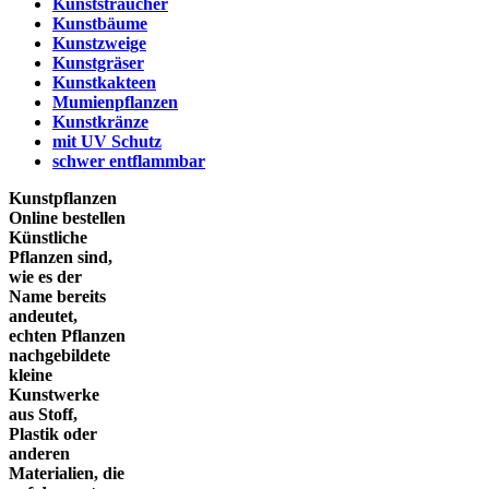
Kunststräucher
Kunstbäume
Kunstzweige
Kunstgräser
Kunstkakteen
Mumienpflanzen
Kunstkränze
mit UV Schutz
schwer entflammbar
Kunstpflanzen
Online bestellen
Künstliche
Pflanzen sind,
wie es der
Name bereits
andeutet,
echten Pflanzen
nachgebildete
kleine
Kunstwerke
aus Stoff,
Plastik oder
anderen
Materialien, die