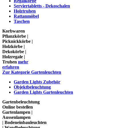
Regalkörbe
Serviertabletts - Dekoschalen
Holztruhen
Rattanmöbel
Taschen
Korbwaren
Pflanzkörbe |
Picknickkörbe |
Holzkörbe |
Dekokörbe |
Holzregale |
Truhen
mehr
erfahren
Zur Kategorie Gartenleuchten
Garden Lights Zubehör
Objektbeleuchtung
Garden Lights Gartenleuchten
Gartenbeleuchtung
Online bestellen
Gartenlampen |
Aussenlampen
| Bodeneinbauleuchten
| Wandbeleuchtung