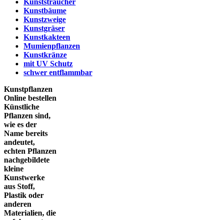
Kunststräucher
Kunstbäume
Kunstzweige
Kunstgräser
Kunstkakteen
Mumienpflanzen
Kunstkränze
mit UV Schutz
schwer entflammbar
Kunstpflanzen
Online bestellen
Künstliche
Pflanzen sind,
wie es der
Name bereits
andeutet,
echten Pflanzen
nachgebildete
kleine
Kunstwerke
aus Stoff,
Plastik oder
anderen
Materialien, die