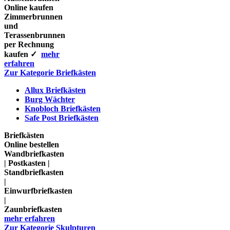
Online kaufen
Zimmerbrunnen
und
Terassenbrunnen
per Rechnung
kaufen ✓
mehr
erfahren
Zur Kategorie Briefkästen
Allux Briefkästen
Burg Wächter
Knobloch Briefkästen
Safe Post Briefkästen
Briefkästen
Online bestellen
Wandbriefkasten
| Postkasten |
Standbriefkasten
|
Einwurfbriefkasten
|
Zaunbriefkasten
mehr erfahren
Zur Kategorie Skulpturen