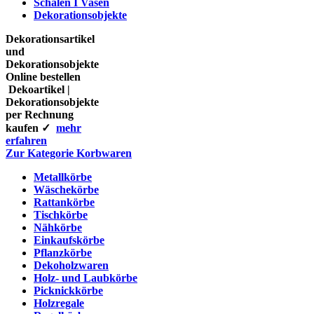
Schalen I Vasen
Dekorationsobjekte
Dekorationsartikel
und
Dekorationsobjekte
Online bestellen
Dekoartikel |
Dekorationsobjekte
per Rechnung
kaufen ✓
mehr
erfahren
Zur Kategorie Korbwaren
Metallkörbe
Wäschekörbe
Rattankörbe
Tischkörbe
Nähkörbe
Einkaufskörbe
Pflanzkörbe
Dekoholzwaren
Holz- und Laubkörbe
Picknickkörbe
Holzregale