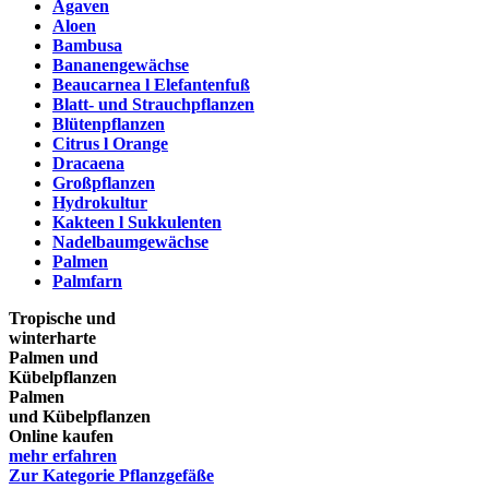
Agaven
Aloen
Bambusa
Bananengewächse
Beaucarnea l Elefantenfuß
Blatt- und Strauchpflanzen
Blütenpflanzen
Citrus l Orange
Dracaena
Großpflanzen
Hydrokultur
Kakteen l Sukkulenten
Nadelbaumgewächse
Palmen
Palmfarn
Tropische und
winterharte
Palmen und
Kübelpflanzen
Palmen
und Kübelpflanzen
Online kaufen
mehr erfahren
Zur Kategorie Pflanzgefäße