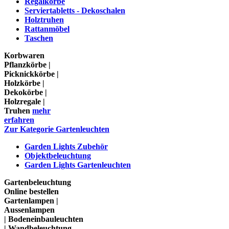
Regalkörbe
Serviertabletts - Dekoschalen
Holztruhen
Rattanmöbel
Taschen
Korbwaren
Pflanzkörbe |
Picknickkörbe |
Holzkörbe |
Dekokörbe |
Holzregale |
Truhen
mehr
erfahren
Zur Kategorie Gartenleuchten
Garden Lights Zubehör
Objektbeleuchtung
Garden Lights Gartenleuchten
Gartenbeleuchtung
Online bestellen
Gartenlampen |
Aussenlampen
| Bodeneinbauleuchten
| Wandbeleuchtung