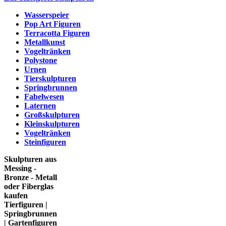
Wasserspeier
Pop Art Figuren
Terracotta Figuren
Metallkunst
Vogeltränken
Polystone
Urnen
Tierskulpturen
Springbrunnen
Fabelwesen
Laternen
Großskulpturen
Kleinskulpturen
Vogeltränken
Steinfiguren
Skulpturen aus
Messing -
Bronze - Metall
oder Fiberglas
kaufen
Tierfiguren |
Springbrunnen
| Gartenfiguren