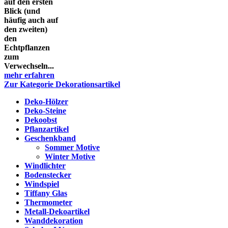
auf den ersten
Blick (und
häufig auch auf
den zweiten)
den
Echtpflanzen
zum
Verwechseln...
mehr erfahren
Zur Kategorie Dekorationsartikel
Deko-Hölzer
Deko-Steine
Dekoobst
Pflanzartikel
Geschenkband
Sommer Motive
Winter Motive
Windlichter
Bodenstecker
Windspiel
Tiffany Glas
Thermometer
Metall-Dekoartikel
Wanddekoration