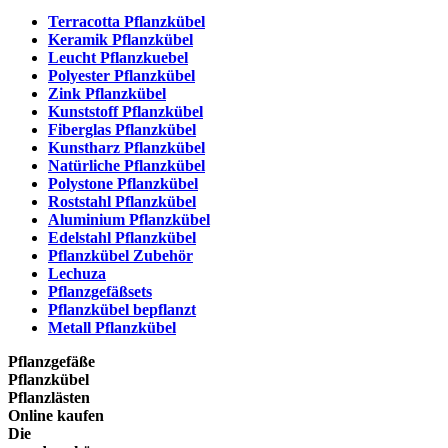
Terracotta Pflanzkübel
Keramik Pflanzkübel
Leucht Pflanzkuebel
Polyester Pflanzkübel
Zink Pflanzkübel
Kunststoff Pflanzkübel
Fiberglas Pflanzkübel
Kunstharz Pflanzkübel
Natürliche Pflanzkübel
Polystone Pflanzkübel
Roststahl Pflanzkübel
Aluminium Pflanzkübel
Edelstahl Pflanzkübel
Pflanzkübel Zubehör
Lechuza
Pflanzgefäßsets
Pflanzkübel bepflanzt
Metall Pflanzkübel
Pflanzgefäße
Pflanzkübel
Pflanzlästen
Online kaufen
Die