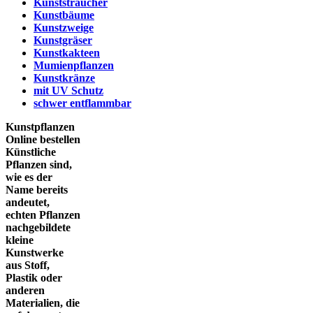
Kunststräucher
Kunstbäume
Kunstzweige
Kunstgräser
Kunstkakteen
Mumienpflanzen
Kunstkränze
mit UV Schutz
schwer entflammbar
Kunstpflanzen
Online bestellen
Künstliche
Pflanzen sind,
wie es der
Name bereits
andeutet,
echten Pflanzen
nachgebildete
kleine
Kunstwerke
aus Stoff,
Plastik oder
anderen
Materialien, die