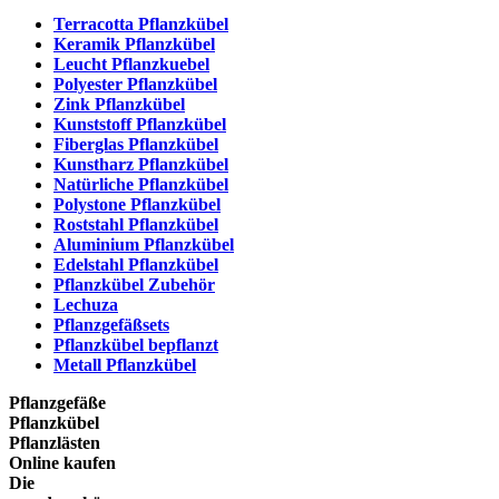
Terracotta Pflanzkübel
Keramik Pflanzkübel
Leucht Pflanzkuebel
Polyester Pflanzkübel
Zink Pflanzkübel
Kunststoff Pflanzkübel
Fiberglas Pflanzkübel
Kunstharz Pflanzkübel
Natürliche Pflanzkübel
Polystone Pflanzkübel
Roststahl Pflanzkübel
Aluminium Pflanzkübel
Edelstahl Pflanzkübel
Pflanzkübel Zubehör
Lechuza
Pflanzgefäßsets
Pflanzkübel bepflanzt
Metall Pflanzkübel
Pflanzgefäße
Pflanzkübel
Pflanzlästen
Online kaufen
Die