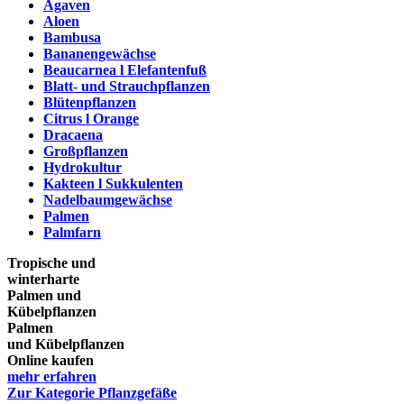
Agaven
Aloen
Bambusa
Bananengewächse
Beaucarnea l Elefantenfuß
Blatt- und Strauchpflanzen
Blütenpflanzen
Citrus l Orange
Dracaena
Großpflanzen
Hydrokultur
Kakteen l Sukkulenten
Nadelbaumgewächse
Palmen
Palmfarn
Tropische und
winterharte
Palmen und
Kübelpflanzen
Palmen
und Kübelpflanzen
Online kaufen
mehr erfahren
Zur Kategorie Pflanzgefäße