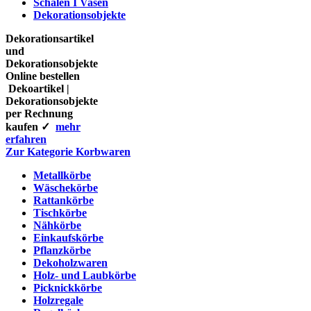
Schalen I Vasen
Dekorationsobjekte
Dekorationsartikel
und
Dekorationsobjekte
Online bestellen
Dekoartikel |
Dekorationsobjekte
per Rechnung
kaufen ✓
mehr
erfahren
Zur Kategorie Korbwaren
Metallkörbe
Wäschekörbe
Rattankörbe
Tischkörbe
Nähkörbe
Einkaufskörbe
Pflanzkörbe
Dekoholzwaren
Holz- und Laubkörbe
Picknickkörbe
Holzregale