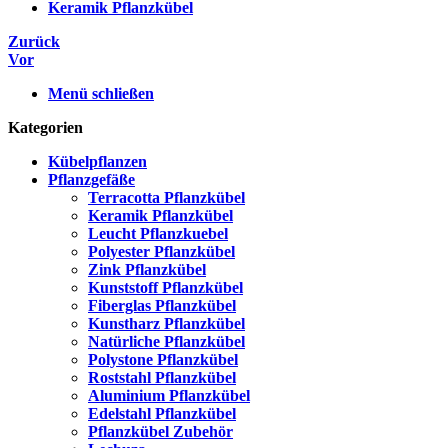
Keramik Pflanzkübel
Zurück
Vor
Menü schließen
Kategorien
Kübelpflanzen
Pflanzgefäße
Terracotta Pflanzkübel
Keramik Pflanzkübel
Leucht Pflanzkuebel
Polyester Pflanzkübel
Zink Pflanzkübel
Kunststoff Pflanzkübel
Fiberglas Pflanzkübel
Kunstharz Pflanzkübel
Natürliche Pflanzkübel
Polystone Pflanzkübel
Roststahl Pflanzkübel
Aluminium Pflanzkübel
Edelstahl Pflanzkübel
Pflanzkübel Zubehör