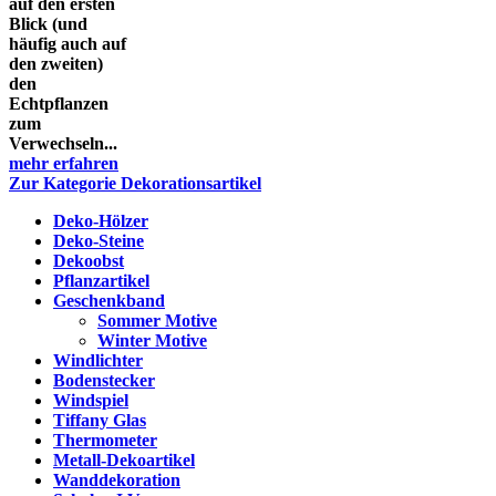
auf den ersten
Blick (und
häufig auch auf
den zweiten)
den
Echtpflanzen
zum
Verwechseln...
mehr erfahren
Zur Kategorie Dekorationsartikel
Deko-Hölzer
Deko-Steine
Dekoobst
Pflanzartikel
Geschenkband
Sommer Motive
Winter Motive
Windlichter
Bodenstecker
Windspiel
Tiffany Glas
Thermometer
Metall-Dekoartikel
Wanddekoration