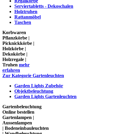
Regalkörbe
Serviertabletts - Dekoschalen
Holztruhen
Rattanmöbel
Taschen
Korbwaren
Pflanzkörbe |
Picknickkörbe |
Holzkörbe |
Dekokörbe |
Holzregale |
Truhen
mehr
erfahren
Zur Kategorie Gartenleuchten
Garden Lights Zubehör
Objektbeleuchtung
Garden Lights Gartenleuchten
Gartenbeleuchtung
Online bestellen
Gartenlampen |
Aussenlampen
| Bodeneinbauleuchten
| Wandbeleuchtung