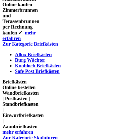
Online kaufen
Zimmerbrunnen
und
Terassenbrunnen
per Rechnung
kaufen ✓
mehr
erfahren
Zur Kategorie Briefkästen
Allux Briefkästen
Burg Wächter
Knobloch Briefkästen
Safe Post Briefkästen
Briefkästen
Online bestellen
Wandbriefkasten
| Postkasten |
Standbriefkasten
|
Einwurfbriefkasten
|
Zaunbriefkasten
mehr erfahren
Zur Kategorie Skulpturen