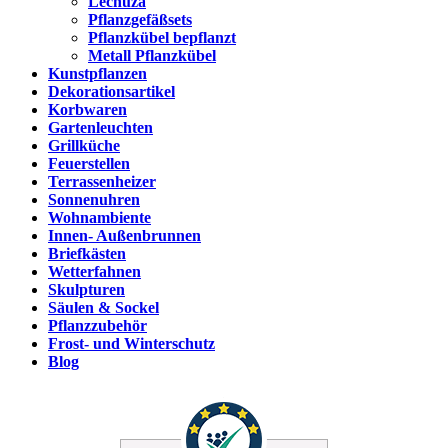
Lechuza
Pflanzgefäßsets
Pflanzkübel bepflanzt
Metall Pflanzkübel
Kunstpflanzen
Dekorationsartikel
Korbwaren
Gartenleuchten
Grillküche
Feuerstellen
Terrassenheizer
Sonnenuhren
Wohnambiente
Innen- Außenbrunnen
Briefkästen
Wetterfahnen
Skulpturen
Säulen & Sockel
Pflanzzubehör
Frost- und Winterschutz
Blog