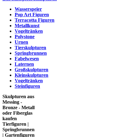
Wasserspeier
Pop Art Figuren
Terracotta Figuren
Metallkunst
Vogeltränken
Polystone
Urnen
Tierskulpturen
Springbrunnen
Fabelwesen
Laternen
Großskulpturen
Kleinskulpturen
Vogeltränken
Steinfiguren
Skulpturen aus
Messing -
Bronze - Metall
oder Fiberglas
kaufen
Tierfiguren |
Springbrunnen
| Gartenfiguren