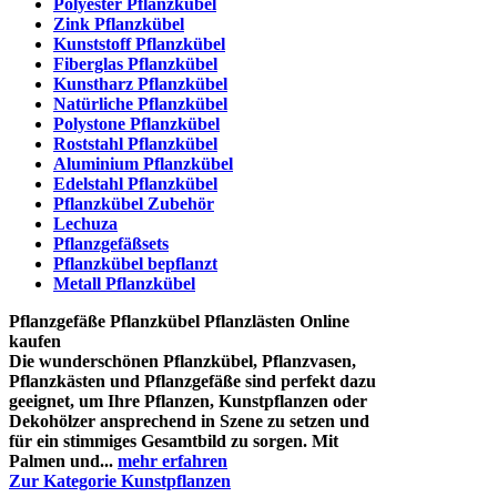
Polyester Pflanzkübel
Zink Pflanzkübel
Kunststoff Pflanzkübel
Fiberglas Pflanzkübel
Kunstharz Pflanzkübel
Natürliche Pflanzkübel
Polystone Pflanzkübel
Roststahl Pflanzkübel
Aluminium Pflanzkübel
Edelstahl Pflanzkübel
Pflanzkübel Zubehör
Lechuza
Pflanzgefäßsets
Pflanzkübel bepflanzt
Metall Pflanzkübel
Pflanzgefäße Pflanzkübel Pflanzlästen Online
kaufen
Die wunderschönen Pflanzkübel, Pflanzvasen,
Pflanzkästen und Pflanzgefäße sind perfekt dazu
geeignet, um Ihre Pflanzen, Kunstpflanzen oder
Dekohölzer ansprechend in Szene zu setzen und
für ein stimmiges Gesamtbild zu sorgen. Mit
Palmen und...
mehr erfahren
Zur Kategorie Kunstpflanzen