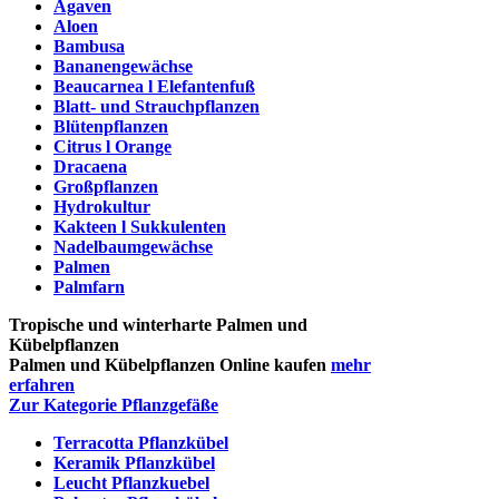
Agaven
Aloen
Bambusa
Bananengewächse
Beaucarnea l Elefantenfuß
Blatt- und Strauchpflanzen
Blütenpflanzen
Citrus l Orange
Dracaena
Großpflanzen
Hydrokultur
Kakteen l Sukkulenten
Nadelbaumgewächse
Palmen
Palmfarn
Tropische und winterharte Palmen und
Kübelpflanzen
Palmen und Kübelpflanzen Online kaufen
mehr
erfahren
Zur Kategorie Pflanzgefäße
Terracotta Pflanzkübel
Keramik Pflanzkübel
Leucht Pflanzkuebel