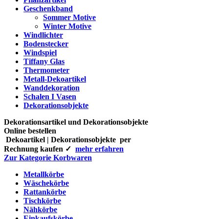
Geschenkband
Sommer Motive
Winter Motive
Windlichter
Bodenstecker
Windspiel
Tiffany Glas
Thermometer
Metall-Dekoartikel
Wanddekoration
Schalen I Vasen
Dekorationsobjekte
Dekorationsartikel und Dekorationsobjekte
Online bestellen
Dekoartikel | Dekorationsobjekte per
Rechnung kaufen ✓
mehr erfahren
Zur Kategorie Korbwaren
Metallkörbe
Wäschekörbe
Rattankörbe
Tischkörbe
Nähkörbe
Einkaufskörbe