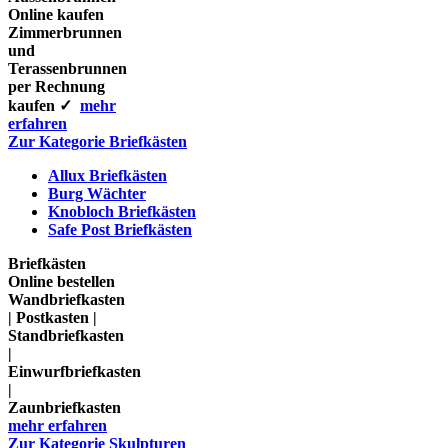
Online kaufen
Zimmerbrunnen
und
Terassenbrunnen
per Rechnung
kaufen ✓
mehr
erfahren
Zur Kategorie Briefkästen
Allux Briefkästen
Burg Wächter
Knobloch Briefkästen
Safe Post Briefkästen
Briefkästen
Online bestellen
Wandbriefkasten
| Postkasten |
Standbriefkasten
|
Einwurfbriefkasten
|
Zaunbriefkasten
mehr erfahren
Zur Kategorie Skulpturen