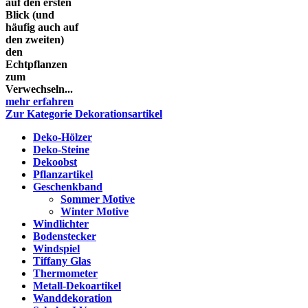
auf den ersten
Blick (und
häufig auch auf
den zweiten)
den
Echtpflanzen
zum
Verwechseln...
mehr erfahren
Zur Kategorie Dekorationsartikel
Deko-Hölzer
Deko-Steine
Dekoobst
Pflanzartikel
Geschenkband
Sommer Motive
Winter Motive
Windlichter
Bodenstecker
Windspiel
Tiffany Glas
Thermometer
Metall-Dekoartikel
Wanddekoration