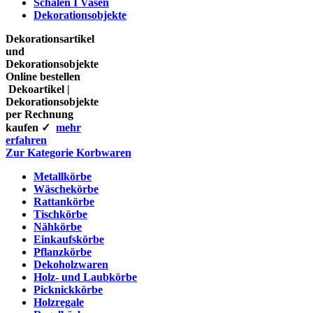
Schalen I Vasen
Dekorationsobjekte
Dekorationsartikel
und
Dekorationsobjekte
Online bestellen
Dekoartikel |
Dekorationsobjekte
per Rechnung
kaufen ✓
mehr
erfahren
Zur Kategorie Korbwaren
Metallkörbe
Wäschekörbe
Rattankörbe
Tischkörbe
Nähkörbe
Einkaufskörbe
Pflanzkörbe
Dekoholzwaren
Holz- und Laubkörbe
Picknickkörbe
Holzregale