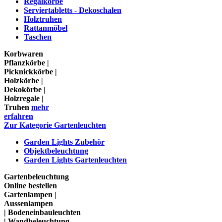
Regalkörbe
Serviertabletts - Dekoschalen
Holztruhen
Rattanmöbel
Taschen
Korbwaren
Pflanzkörbe |
Picknickkörbe |
Holzkörbe |
Dekokörbe |
Holzregale |
Truhen
mehr
erfahren
Zur Kategorie Gartenleuchten
Garden Lights Zubehör
Objektbeleuchtung
Garden Lights Gartenleuchten
Gartenbeleuchtung
Online bestellen
Gartenlampen |
Aussenlampen
| Bodeneinbauleuchten
| Wandbeleuchtung