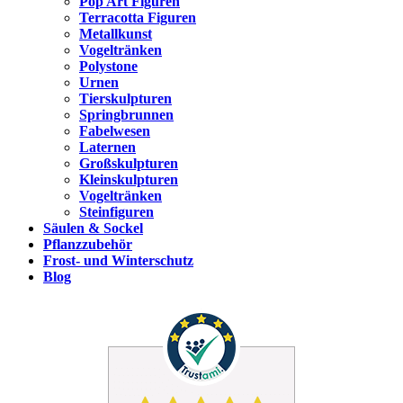
Pop Art Figuren
Terracotta Figuren
Metallkunst
Vogeltränken
Polystone
Urnen
Tierskulpturen
Springbrunnen
Fabelwesen
Laternen
Großskulpturen
Kleinskulpturen
Vogeltränken
Steinfiguren
Säulen & Sockel
Pflanzzubehör
Frost- und Winterschutz
Blog