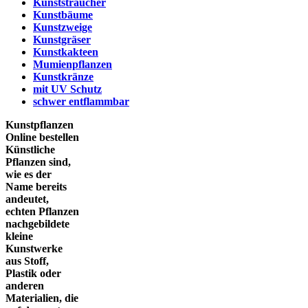
Kunststräucher
Kunstbäume
Kunstzweige
Kunstgräser
Kunstkakteen
Mumienpflanzen
Kunstkränze
mit UV Schutz
schwer entflammbar
Kunstpflanzen
Online bestellen
Künstliche
Pflanzen sind,
wie es der
Name bereits
andeutet,
echten Pflanzen
nachgebildete
kleine
Kunstwerke
aus Stoff,
Plastik oder
anderen
Materialien, die