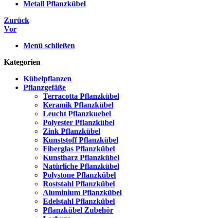
Metall Pflanzkübel
Zurück
Vor
Menü schließen
Kategorien
Kübelpflanzen
Pflanzgefäße
Terracotta Pflanzkübel
Keramik Pflanzkübel
Leucht Pflanzkuebel
Polyester Pflanzkübel
Zink Pflanzkübel
Kunststoff Pflanzkübel
Fiberglas Pflanzkübel
Kunstharz Pflanzkübel
Natürliche Pflanzkübel
Polystone Pflanzkübel
Roststahl Pflanzkübel
Aluminium Pflanzkübel
Edelstahl Pflanzkübel
Pflanzkübel Zubehör