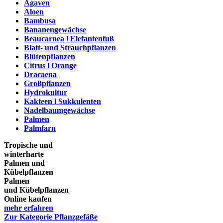
Agaven
Aloen
Bambusa
Bananengewächse
Beaucarnea l Elefantenfuß
Blatt- und Strauchpflanzen
Blütenpflanzen
Citrus l Orange
Dracaena
Großpflanzen
Hydrokultur
Kakteen l Sukkulenten
Nadelbaumgewächse
Palmen
Palmfarn
Tropische und
winterharte
Palmen und
Kübelpflanzen
Palmen
und Kübelpflanzen
Online kaufen
mehr erfahren
Zur Kategorie Pflanzgefäße