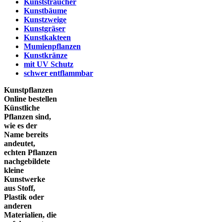
Kunststräucher
Kunstbäume
Kunstzweige
Kunstgräser
Kunstkakteen
Mumienpflanzen
Kunstkränze
mit UV Schutz
schwer entflammbar
Kunstpflanzen
Online bestellen
Künstliche
Pflanzen sind,
wie es der
Name bereits
andeutet,
echten Pflanzen
nachgebildete
kleine
Kunstwerke
aus Stoff,
Plastik oder
anderen
Materialien, die