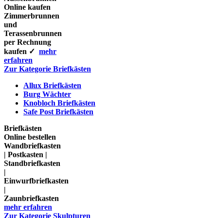
Online kaufen
Zimmerbrunnen
und
Terassenbrunnen
per Rechnung
kaufen ✓
mehr
erfahren
Zur Kategorie Briefkästen
Allux Briefkästen
Burg Wächter
Knobloch Briefkästen
Safe Post Briefkästen
Briefkästen
Online bestellen
Wandbriefkasten
| Postkasten |
Standbriefkasten
|
Einwurfbriefkasten
|
Zaunbriefkasten
mehr erfahren
Zur Kategorie Skulpturen