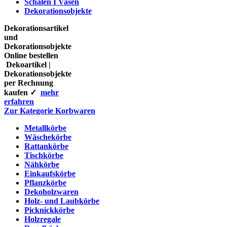
Schalen I Vasen
Dekorationsobjekte
Dekorationsartikel
und
Dekorationsobjekte
Online bestellen
Dekoartikel |
Dekorationsobjekte
per Rechnung
kaufen ✓
mehr
erfahren
Zur Kategorie Korbwaren
Metallkörbe
Wäschekörbe
Rattankörbe
Tischkörbe
Nähkörbe
Einkaufskörbe
Pflanzkörbe
Dekoholzwaren
Holz- und Laubkörbe
Picknickkörbe
Holzregale