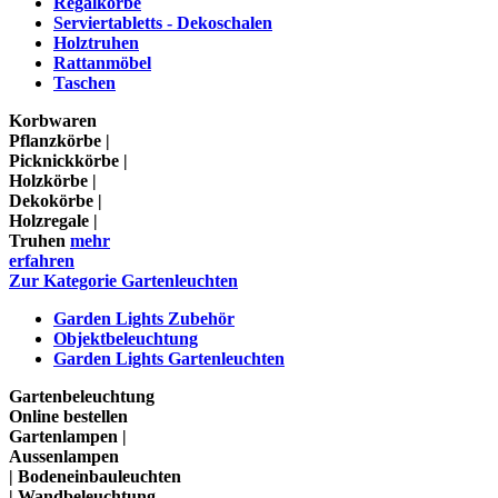
Regalkörbe
Serviertabletts - Dekoschalen
Holztruhen
Rattanmöbel
Taschen
Korbwaren
Pflanzkörbe |
Picknickkörbe |
Holzkörbe |
Dekokörbe |
Holzregale |
Truhen
mehr
erfahren
Zur Kategorie Gartenleuchten
Garden Lights Zubehör
Objektbeleuchtung
Garden Lights Gartenleuchten
Gartenbeleuchtung
Online bestellen
Gartenlampen |
Aussenlampen
| Bodeneinbauleuchten
| Wandbeleuchtung