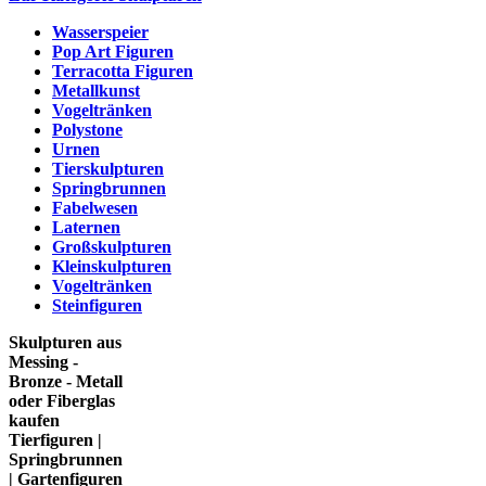
Wasserspeier
Pop Art Figuren
Terracotta Figuren
Metallkunst
Vogeltränken
Polystone
Urnen
Tierskulpturen
Springbrunnen
Fabelwesen
Laternen
Großskulpturen
Kleinskulpturen
Vogeltränken
Steinfiguren
Skulpturen aus
Messing -
Bronze - Metall
oder Fiberglas
kaufen
Tierfiguren |
Springbrunnen
| Gartenfiguren