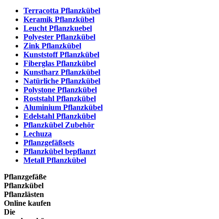
Terracotta Pflanzkübel
Keramik Pflanzkübel
Leucht Pflanzkuebel
Polyester Pflanzkübel
Zink Pflanzkübel
Kunststoff Pflanzkübel
Fiberglas Pflanzkübel
Kunstharz Pflanzkübel
Natürliche Pflanzkübel
Polystone Pflanzkübel
Roststahl Pflanzkübel
Aluminium Pflanzkübel
Edelstahl Pflanzkübel
Pflanzkübel Zubehör
Lechuza
Pflanzgefäßsets
Pflanzkübel bepflanzt
Metall Pflanzkübel
Pflanzgefäße
Pflanzkübel
Pflanzlästen
Online kaufen
Die