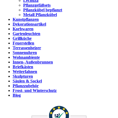
Lechuza
Pflanzgefäßsets
Pflanzkübel bepflanzt
Metall Pflanzkübel
Kunstpflanzen
Dekorationsartikel
Korbwaren
Gartenleuchten
Grillküche
Feuerstellen
Terrassenheizer
Sonnenuhren
Wohnambiente
Innen- Außenbrunnen
Briefkästen
Wetterfahnen
Skulpturen
Säulen & Sockel
Pflanzzubehör
Frost- und Winterschutz
Blog