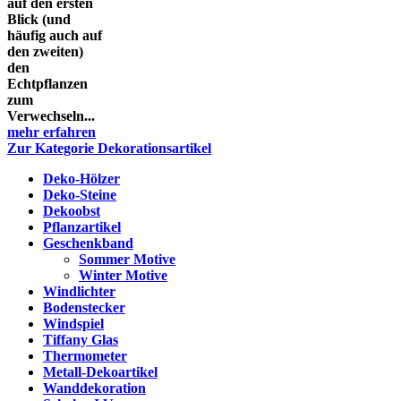
auf den ersten
Blick (und
häufig auch auf
den zweiten)
den
Echtpflanzen
zum
Verwechseln...
mehr erfahren
Zur Kategorie Dekorationsartikel
Deko-Hölzer
Deko-Steine
Dekoobst
Pflanzartikel
Geschenkband
Sommer Motive
Winter Motive
Windlichter
Bodenstecker
Windspiel
Tiffany Glas
Thermometer
Metall-Dekoartikel
Wanddekoration