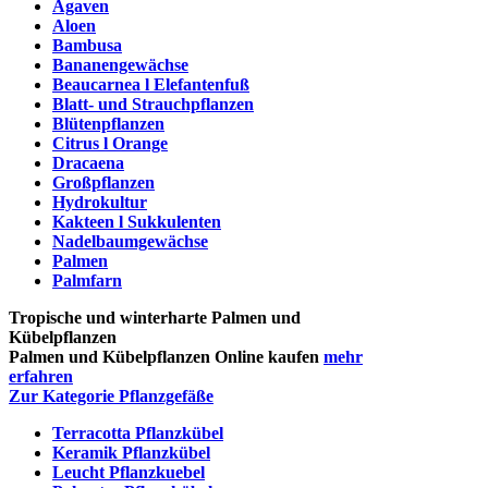
Agaven
Aloen
Bambusa
Bananengewächse
Beaucarnea l Elefantenfuß
Blatt- und Strauchpflanzen
Blütenpflanzen
Citrus l Orange
Dracaena
Großpflanzen
Hydrokultur
Kakteen l Sukkulenten
Nadelbaumgewächse
Palmen
Palmfarn
Tropische und winterharte Palmen und
Kübelpflanzen
Palmen und Kübelpflanzen Online kaufen
mehr
erfahren
Zur Kategorie Pflanzgefäße
Terracotta Pflanzkübel
Keramik Pflanzkübel
Leucht Pflanzkuebel