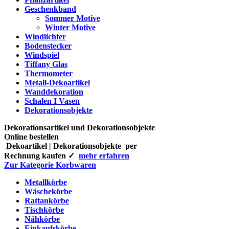
Geschenkband
Sommer Motive
Winter Motive
Windlichter
Bodenstecker
Windspiel
Tiffany Glas
Thermometer
Metall-Dekoartikel
Wanddekoration
Schalen I Vasen
Dekorationsobjekte
Dekorationsartikel und Dekorationsobjekte
Online bestellen
Dekoartikel | Dekorationsobjekte per
Rechnung kaufen ✓
mehr erfahren
Zur Kategorie Korbwaren
Metallkörbe
Wäschekörbe
Rattankörbe
Tischkörbe
Nähkörbe
Einkaufskörbe