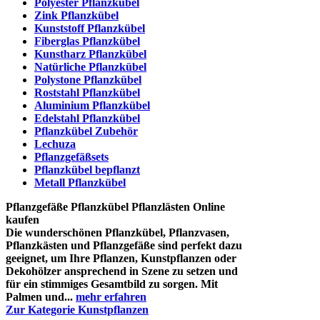
Polyester Pflanzkübel
Zink Pflanzkübel
Kunststoff Pflanzkübel
Fiberglas Pflanzkübel
Kunstharz Pflanzkübel
Natürliche Pflanzkübel
Polystone Pflanzkübel
Roststahl Pflanzkübel
Aluminium Pflanzkübel
Edelstahl Pflanzkübel
Pflanzkübel Zubehör
Lechuza
Pflanzgefäßsets
Pflanzkübel bepflanzt
Metall Pflanzkübel
Pflanzgefäße Pflanzkübel Pflanzlästen Online
kaufen
Die wunderschönen Pflanzkübel, Pflanzvasen,
Pflanzkästen und Pflanzgefäße sind perfekt dazu
geeignet, um Ihre Pflanzen, Kunstpflanzen oder
Dekohölzer ansprechend in Szene zu setzen und
für ein stimmiges Gesamtbild zu sorgen. Mit
Palmen und...
mehr erfahren
Zur Kategorie Kunstpflanzen