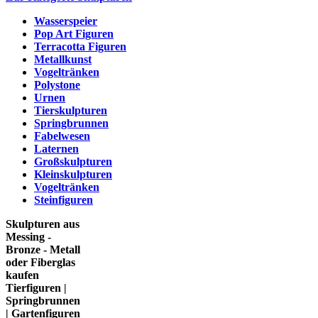
Wasserspeier
Pop Art Figuren
Terracotta Figuren
Metallkunst
Vogeltränken
Polystone
Urnen
Tierskulpturen
Springbrunnen
Fabelwesen
Laternen
Großskulpturen
Kleinskulpturen
Vogeltränken
Steinfiguren
Skulpturen aus
Messing -
Bronze - Metall
oder Fiberglas
kaufen
Tierfiguren |
Springbrunnen
| Gartenfiguren