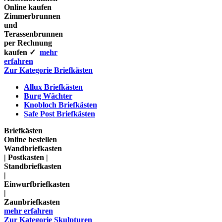
Online kaufen
Zimmerbrunnen
und
Terassenbrunnen
per Rechnung
kaufen ✓
mehr
erfahren
Zur Kategorie Briefkästen
Allux Briefkästen
Burg Wächter
Knobloch Briefkästen
Safe Post Briefkästen
Briefkästen
Online bestellen
Wandbriefkasten
| Postkasten |
Standbriefkasten
|
Einwurfbriefkasten
|
Zaunbriefkasten
mehr erfahren
Zur Kategorie Skulpturen