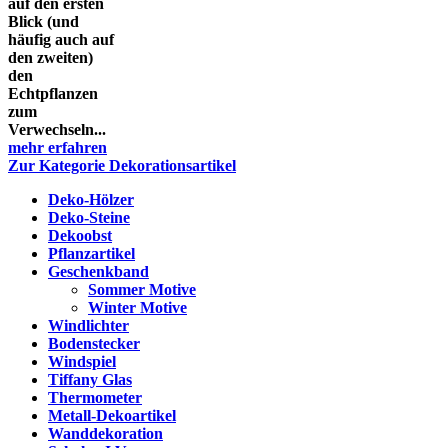
auf den ersten
Blick (und
häufig auch auf
den zweiten)
den
Echtpflanzen
zum
Verwechseln...
mehr erfahren
Zur Kategorie Dekorationsartikel
Deko-Hölzer
Deko-Steine
Dekoobst
Pflanzartikel
Geschenkband
Sommer Motive
Winter Motive
Windlichter
Bodenstecker
Windspiel
Tiffany Glas
Thermometer
Metall-Dekoartikel
Wanddekoration