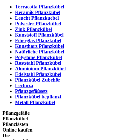
Terracotta Pflanzkübel
Keramik Pflanzkübel
Leucht Pflanzkuebel
Polyester Pflanzkübel
Zink Pflanzkübel
Kunststoff Pflanzkübel
Fiberglas Pflanzkübel
Kunstharz Pflanzkübel
Natürliche Pflanzkübel
Polystone Pflanzkübel
Roststahl Pflanzkübel
Aluminium Pflanzkübel
Edelstahl Pflanzkübel
Pflanzkübel Zubehör
Lechuza
Pflanzgefäßsets
Pflanzkübel bepflanzt
Metall Pflanzkübel
Pflanzgefäße
Pflanzkübel
Pflanzlästen
Online kaufen
Die