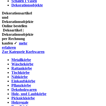
Schalen I Vasen
Dekorationsobjekte
Dekorationsartikel
und
Dekorationsobjekte
Online bestellen
Dekoartikel |
Dekorationsobjekte
per Rechnung
kaufen ✓
mehr
erfahren
Zur Kategorie Korbwaren
Metallkörbe
Wäschekörbe
Rattankörbe
Tischkörbe
Nähkörbe
Einkaufskörbe
Pflanzkörbe
Dekoholzwaren
Holz- und Laubkörbe
Picknickkörbe
Holzregale