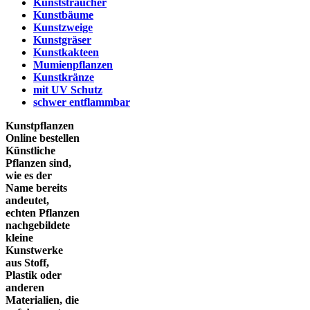
Kunststräucher
Kunstbäume
Kunstzweige
Kunstgräser
Kunstkakteen
Mumienpflanzen
Kunstkränze
mit UV Schutz
schwer entflammbar
Kunstpflanzen
Online bestellen
Künstliche
Pflanzen sind,
wie es der
Name bereits
andeutet,
echten Pflanzen
nachgebildete
kleine
Kunstwerke
aus Stoff,
Plastik oder
anderen
Materialien, die