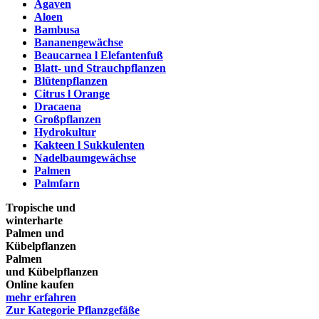
Agaven
Aloen
Bambusa
Bananengewächse
Beaucarnea l Elefantenfuß
Blatt- und Strauchpflanzen
Blütenpflanzen
Citrus l Orange
Dracaena
Großpflanzen
Hydrokultur
Kakteen l Sukkulenten
Nadelbaumgewächse
Palmen
Palmfarn
Tropische und
winterharte
Palmen und
Kübelpflanzen
Palmen
und Kübelpflanzen
Online kaufen
mehr erfahren
Zur Kategorie Pflanzgefäße