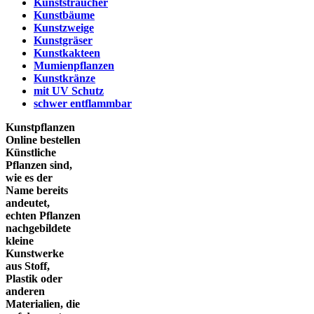
Kunststräucher
Kunstbäume
Kunstzweige
Kunstgräser
Kunstkakteen
Mumienpflanzen
Kunstkränze
mit UV Schutz
schwer entflammbar
Kunstpflanzen
Online bestellen
Künstliche
Pflanzen sind,
wie es der
Name bereits
andeutet,
echten Pflanzen
nachgebildete
kleine
Kunstwerke
aus Stoff,
Plastik oder
anderen
Materialien, die