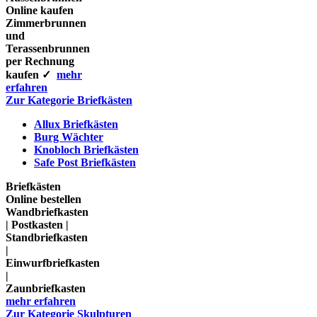
Online kaufen
Zimmerbrunnen
und
Terassenbrunnen
per Rechnung
kaufen ✓
mehr
erfahren
Zur Kategorie Briefkästen
Allux Briefkästen
Burg Wächter
Knobloch Briefkästen
Safe Post Briefkästen
Briefkästen
Online bestellen
Wandbriefkasten
| Postkasten |
Standbriefkasten
|
Einwurfbriefkasten
|
Zaunbriefkasten
mehr erfahren
Zur Kategorie Skulpturen