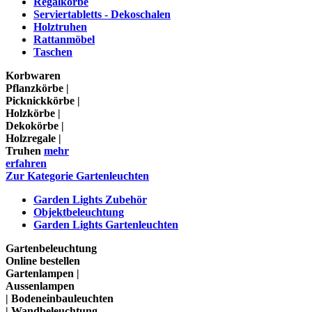
Regalkörbe
Serviertabletts - Dekoschalen
Holztruhen
Rattanmöbel
Taschen
Korbwaren
Pflanzkörbe |
Picknickkörbe |
Holzkörbe |
Dekokörbe |
Holzregale |
Truhen
mehr
erfahren
Zur Kategorie Gartenleuchten
Garden Lights Zubehör
Objektbeleuchtung
Garden Lights Gartenleuchten
Gartenbeleuchtung
Online bestellen
Gartenlampen |
Aussenlampen
| Bodeneinbauleuchten
| Wandbeleuchtung