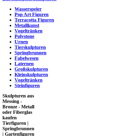
Wasserspeier
Pop Art Figuren
Terracotta Figuren
Metallkunst
Vogeltränken
Polystone
Urnen
Tierskulpturen
Springbrunnen
Fabelwesen
Laternen
Großskulpturen
Kleinskulpturen
Vogeltränken
Steinfiguren
Skulpturen aus
Messing -
Bronze - Metall
oder Fiberglas
kaufen
Tierfiguren |
Springbrunnen
| Gartenfiguren