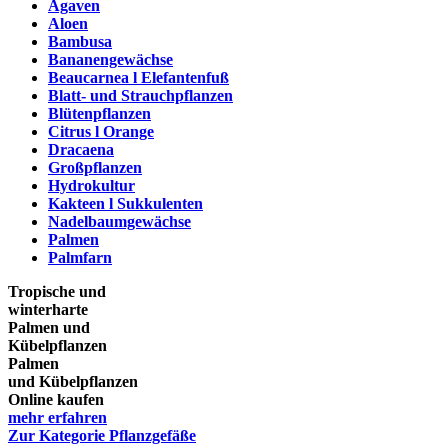
Agaven
Aloen
Bambusa
Bananengewächse
Beaucarnea l Elefantenfuß
Blatt- und Strauchpflanzen
Blütenpflanzen
Citrus l Orange
Dracaena
Großpflanzen
Hydrokultur
Kakteen l Sukkulenten
Nadelbaumgewächse
Palmen
Palmfarn
Tropische und
winterharte
Palmen und
Kübelpflanzen
Palmen
und Kübelpflanzen
Online kaufen
mehr erfahren
Zur Kategorie Pflanzgefäße