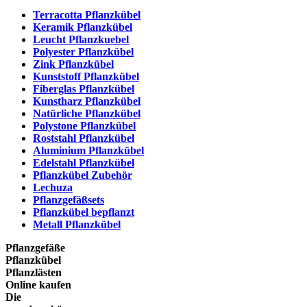
Terracotta Pflanzkübel
Keramik Pflanzkübel
Leucht Pflanzkuebel
Polyester Pflanzkübel
Zink Pflanzkübel
Kunststoff Pflanzkübel
Fiberglas Pflanzkübel
Kunstharz Pflanzkübel
Natürliche Pflanzkübel
Polystone Pflanzkübel
Roststahl Pflanzkübel
Aluminium Pflanzkübel
Edelstahl Pflanzkübel
Pflanzkübel Zubehör
Lechuza
Pflanzgefäßsets
Pflanzkübel bepflanzt
Metall Pflanzkübel
Pflanzgefäße
Pflanzkübel
Pflanzlästen
Online kaufen
Die