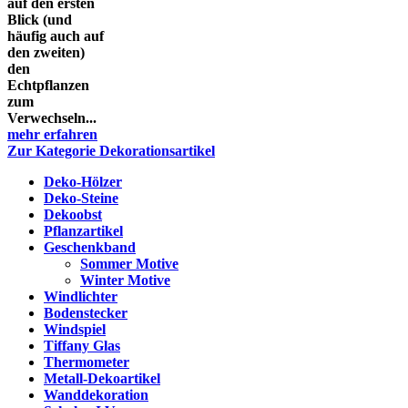
auf den ersten
Blick (und
häufig auch auf
den zweiten)
den
Echtpflanzen
zum
Verwechseln...
mehr erfahren
Zur Kategorie Dekorationsartikel
Deko-Hölzer
Deko-Steine
Dekoobst
Pflanzartikel
Geschenkband
Sommer Motive
Winter Motive
Windlichter
Bodenstecker
Windspiel
Tiffany Glas
Thermometer
Metall-Dekoartikel
Wanddekoration