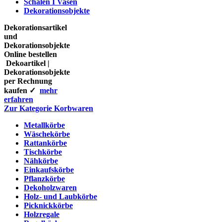
Schalen I Vasen
Dekorationsobjekte
Dekorationsartikel
und
Dekorationsobjekte
Online bestellen
Dekoartikel |
Dekorationsobjekte
per Rechnung
kaufen ✓
mehr
erfahren
Zur Kategorie Korbwaren
Metallkörbe
Wäschekörbe
Rattankörbe
Tischkörbe
Nähkörbe
Einkaufskörbe
Pflanzkörbe
Dekoholzwaren
Holz- und Laubkörbe
Picknickkörbe
Holzregale